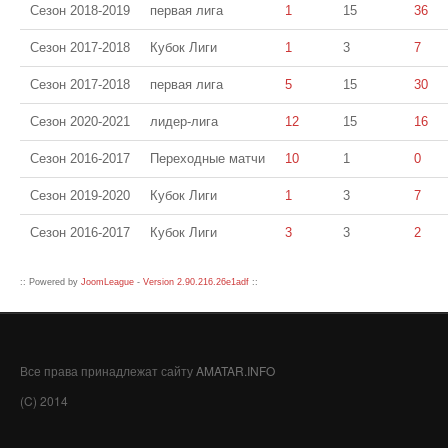
Сезон 2018-2019
первая лига
1
15
36
Сезон 2017-2018
Кубок Лиги
1
3
7
Сезон 2017-2018
первая лига
5
15
30
Сезон 2020-2021
лидер-лига
12
15
16
Сезон 2016-2017
Переходные матчи
10
1
0
Сезон 2019-2020
Кубок Лиги
1
3
7
Сезон 2016-2017
Кубок Лиги
3
3
2
:: Powered by
JoomLeague
-
Version 2.90.216.26e1adf
::
Все права принадлежат сайту
AMATAR.INFO
(C) 2014