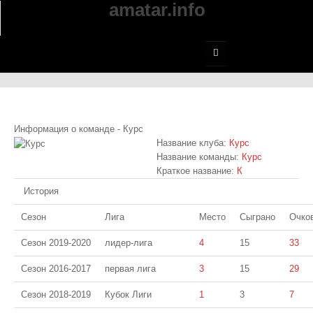
amatar.info
Главная
Чемпионат города
Информация о команде - Курс
Футзал
Название клуба:
Курс
Название команды:
Курс
Краткое название:
Летние
К
История
I-я лига
Сезон
Лига
Место
Сыграно
Очко
7 x 7
Сезон 2019-2020
лидер-лига
4
15
33
Ночная лига
Сезон 2016-2017
первая лига
3
15
29
Сезон 2018-2019
Кубок Лиги
1
3
7