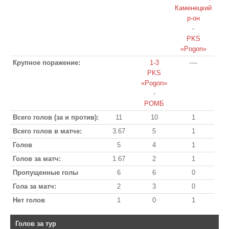
Каменецкий
р-он
-
PKS
«Pogon»
Крупное поражение:
1-3
----
PKS
«Pogon»
-
РОМБ
Всего голов (за и против):
11
10
1
Всего голов в матче:
3.67
5
1
Голов
5
4
1
Голов за матч:
1.67
2
1
Пропущенные голы
6
6
0
Гола за матч:
2
3
0
Нет голов
1
0
1
Голов за тур