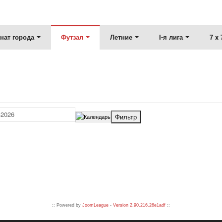
нат города
Футзал
Летние
I-я лига
7 x 
:: Powered by
JoomLeague
-
Version 2.90.216.26e1adf
::