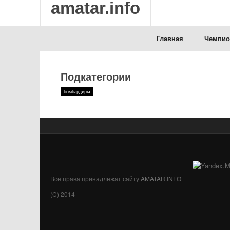
amatar.info
Главная
Чемпио
Подкатегории
бомбардиры
Все права принадлежат сайту
AMATAR.INFO
(C) 2014