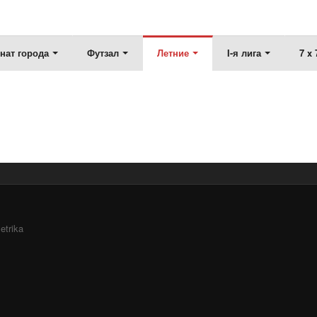
нат города
Футзал
Летние
I-я лига
7 x 